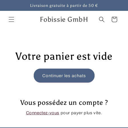
et
Livraison gratuite à partir de 50 €
passer
au
contenu
Fobissie GmbH
Panier
Votre panier est vide
Continuer les achats
Vous possédez un compte ?
Connectez-vous
pour payer plus vite.